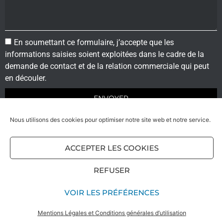
En soumettant ce formulaire, j’accepte que les
informations saisies soient exploitées dans le cadre de la
demande de contact et de la relation commerciale qui peut
en découler.
ENVOYER
Nous utilisons des cookies pour optimiser notre site web et notre service.
ACCEPTER LES COOKIES
Option frais de port
Mentions Légales & CGU
CGV
Règles sanitaires
Réalisation Agence Synchro
REFUSER
VOIR LES PRÉFÉRENCES
Boutique
RDV
Tarifs
Nous joindre
Haut
Mentions Légales et Conditions générales d’utilisation